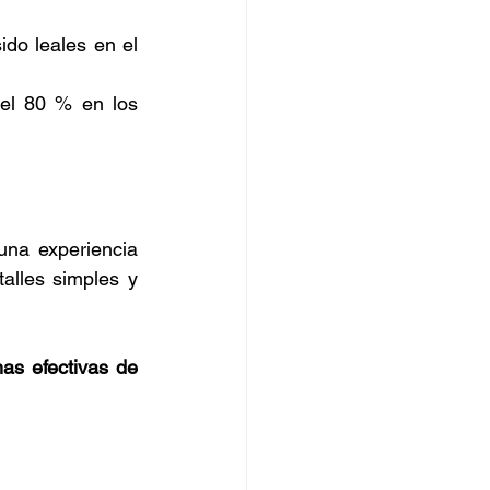
do leales en el 
l 80 % en los 
na experiencia 
lles simples y 
mas efectivas de 