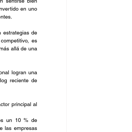
 sentirse bien 
nvertido en uno 
entes.
estrategias de 
ompetitivo, es 
más allá de una 
nal logran una 
og reciente de 
tor principal al 
os un 10 % de 
de las empresas 