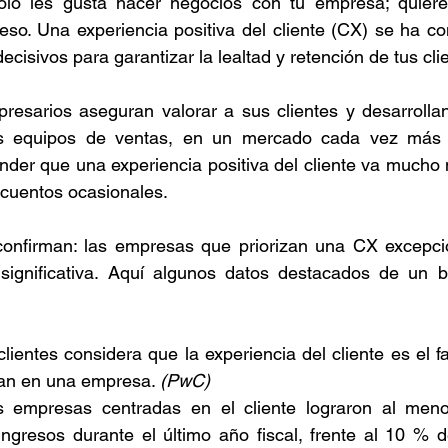
olo les gusta hacer negocios con tu empresa; quieren
eso. Una experiencia positiva del cliente (CX) se ha co
ecisivos para garantizar la lealtad y retención de tus cli
sarios aseguran valorar a sus clientes y desarrollan 
us equipos de ventas, en un mercado cada vez más c
der que una experiencia positiva del cliente va mucho 
scuentos ocasionales.
 confirman: las empresas que priorizan una CX excepcio
 significativa. Aquí algunos datos destacados de un bl
lientes considera que la experiencia del cliente es el fac
ran en una empresa. 
(PwC)
 empresas centradas en el cliente lograron al men
ingresos durante el último año fiscal, frente al 10 % 