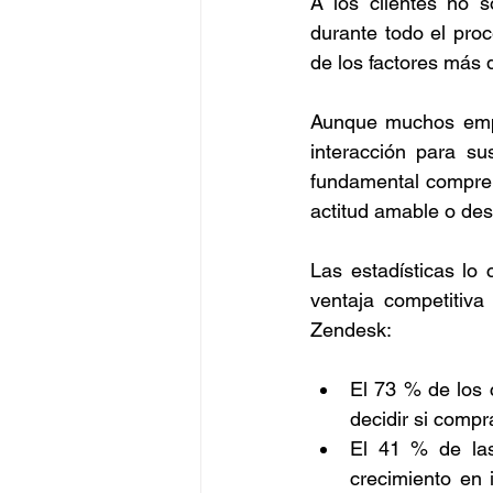
A los clientes no s
durante todo el proc
de los factores más d
Aunque muchos empre
interacción para s
fundamental compren
actitud amable o de
Las estadísticas lo
ventaja competitiva
Zendesk:
El 73 % de los c
decidir si comp
El 41 % de las
crecimiento en 