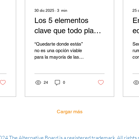
30 dic 2025
∙
3
min
25 
Los 5 elementos
E
clave que todo plan
eq
estratégico necesita
ag
“Quedarte donde estás”
Ser
no es una opción viable
ru
para la mayoría de las
cont
empresas. Las
las
condiciones del mercado
imp
cambian constantemente,
ac
y las necesidades y
24
0
CE
preferencias de los
neg
clientes también. Por eso,
del
los líderes necesitan
ent
involucrarse en una
fle
Cargar más
planeación estratégica
los
realista, clara y bien
negoc
pensada. Aunque un plan
imp
estratégico puede tomar
me
24 The Alternative Board is a registered trademark. All rights 