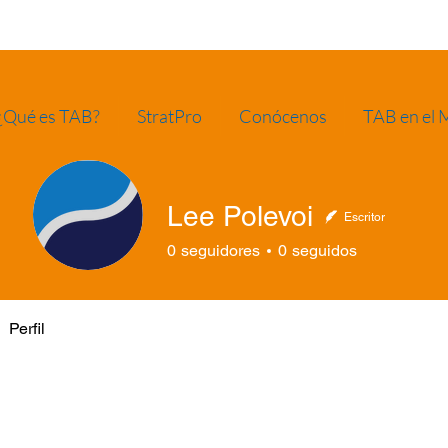
¿Qué es TAB?
StratPro
Conócenos
TAB en el
Lee Polevoi
Escritor
0
seguidores
0
seguidos
Perfil