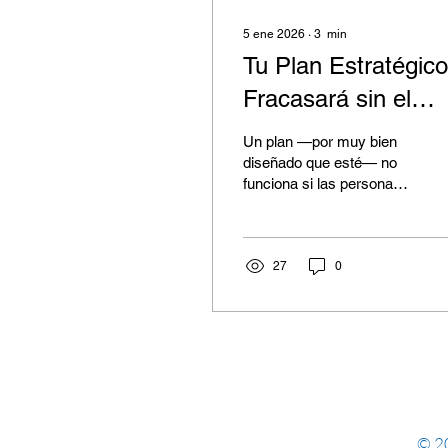
5 ene 2026
∙
3
min
Tu Plan Estratégico
Fracasará sin el
Compromiso de tu
Un plan —por muy bien
Equipo
diseñado que esté— no
funciona si las personas
no están realmente
involucradas. Todo plan
estratégico o de negocio
necesita el buy-in de sus
27
0
stakeholders clave. Los
empresarios más
experimentados saben
que los colaboradores son
un actor central, y que el
éxito de cualquier
planeación futura
depende, en gran medida,
© 20