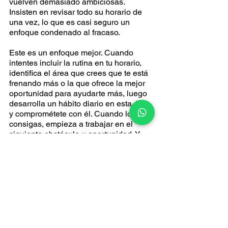
vuelven demasiado ambiciosas. 
Insisten en revisar todo su horario de 
una vez, lo que es casi seguro un 
enfoque condenado al fracaso.
Este es un enfoque mejor. Cuando 
intentes incluir la rutina en tu horario, 
identifica el área que crees que te está 
frenando más o la que ofrece la mejor 
oportunidad para ayudarte más, luego 
desarrolla un hábito diario en esta área 
y comprométete con él. Cuando lo 
consigas, empieza a trabajar en el 
siguiente obstáculo u oportunidad. Y 
luego en el siguiente.
Y en poco tiempo, conseguirás la 
estructura y la rutina que buscas.
Jason Zickerman
COLABORADOR DE LA RED DE 
LIDERAZGO EMPRENDEDOR