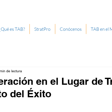
¿Qué es TAB?
StratPro
Conócenos
TAB en el
min de lectura
ración en el Lugar de T
to del Éxito