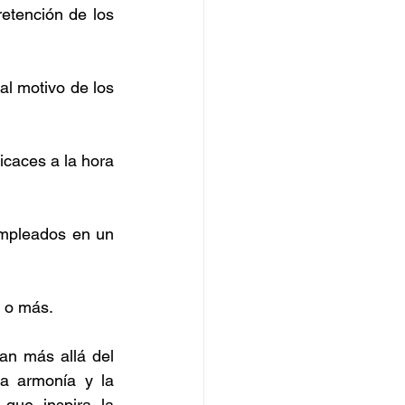
etención de los 
l motivo de los 
caces a la hora 
mpleados en un 
% o más.
an más allá del 
a armonía y la 
que inspira la 