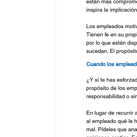
están más compromet
inspira la implicaci
Los empleados motiva
Tienen fe en su prop
por lo que están dis
sucedan. El propósi
Cuando los emplead
¿Y si te has esforza
propósito de los emp
responsabilidad o s
En lugar de recurrir 
al empleado qué le h
mal. Pídeles que ana