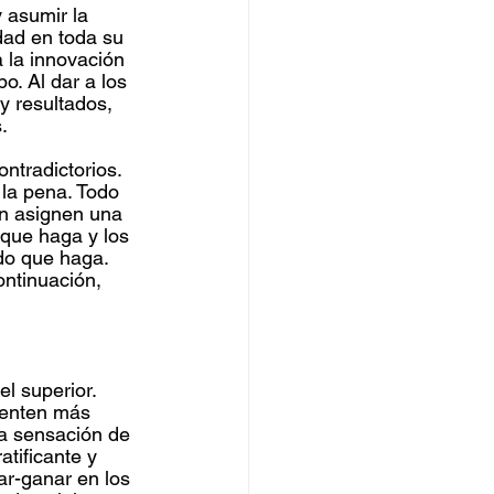
 asumir la 
dad en toda su 
la innovación 
o. Al dar a los 
y resultados, 
.
ntradictorios. 
la pena. Todo 
ón asignen una 
 que haga y los 
do que haga. 
ontinuación, 
l superior. 
ienten más 
la sensación de 
tificante y 
r-ganar en los 