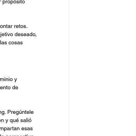
 propósito 
ntar retos. 
jetivo deseado, 
las cosas 
minio y 
ento de 
ng. Pregúntele 
n y qué salió 
ompartan esas 