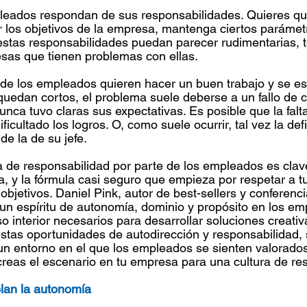
leados respondan de sus responsabilidades. Quieres qu
r los objetivos de la empresa, mantenga ciertos parámet
estas responsabilidades puedan parecer rudimentarias, 
sas que tienen problemas con ellas.
de los empleados quieren hacer un buen trabajo y se es
quedan cortos, el problema suele deberse a un fallo de 
nca tuvo claras sus expectativas. Es posible que la falt
ficultado los logros. O, como suele ocurrir, tal vez la defi
de la de su jefe.
 de responsabilidad por parte de los empleados es clave
, y la fórmula casi seguro que empieza por respetar a tu
objetivos. Daniel Pink, autor de best-sellers y conferenc
un espíritu de autonomía, dominio y propósito en los em
lso interior necesarios para desarrollar soluciones creativ
 estas oportunidades de autodirección y responsabilidad,
un entorno en el que los empleados se sienten valorado
, creas el escenario en tu empresa para una cultura de re
an la autonomía 