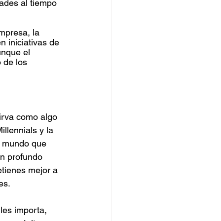
ades al tiempo 
mpresa, la 
n iniciativas de 
unque el 
 de los 
irva como algo 
lennials y la 
l mundo que 
n profundo 
etienes mejor a 
es.
les importa, 