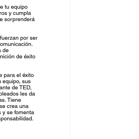
e tu equipo 
ros y cumpla 
te sorprenderá 
fuerzan por ser 
comunicación. 
a de 
nición de éxito 
 para el éxito 
 equipo, sus 
iante de TED, 
pleados les da 
as. Tiene 
 se crea una 
s y se fomenta 
sponsabilidad.