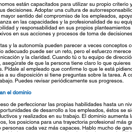
mos están capacitados para utilizar su propio criterio y
us decisiones. Adoptar una cultura de autorresponsabili
mayor sentido del compromiso de los empleados, apoya 
anza en las capacidades y la profesionalidad de su equip
ilidad y responsabilidad en sus propios planteamientos 
xivos en sus acciones y procesos de toma de decisiones
tas y la autonomía pueden parecer a veces conceptos co
rio adecuado puede ser un reto, pero el esfuerzo merece 
icación y la claridad. Cuando tú o tu equipo de direcci
 asegúrate de que la persona tiene claro lo que quieres
. Pídale al empleado que confirme lo que le está pidien
 a su disposición si tiene preguntas sobre la tarea. A c
rabajo. Puedes revisar periódicamente sus progresos.
n el dominio 
eso de perfeccionar las propias habilidades hasta un nive
portunidades de desarrollo a los empleados, éstos se s
ctivos y realizados en su trabajo. El dominio aumenta 
s, los posiciona para una trayectoria profesional más gra
e personas cada vez más capaces. Hablo mucho de gana