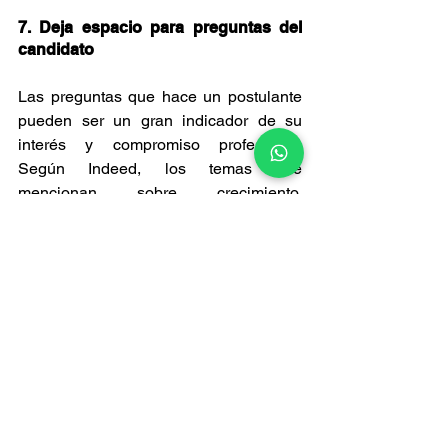
7. Deja espacio para preguntas del 
candidato
Las preguntas que hace un postulante 
pueden ser un gran indicador de su 
interés y compromiso profesional. 
Según Indeed, los temas que 
mencionan sobre crecimiento, 
desarrollo y oportunidades de 
aprendizaje pueden ofrecer información 
clave sobre sus aspiraciones.
Permitir este intercambio también te 
ayudará a conocer mejor su carácter y 
nivel de preparación para el puesto.
Un proceso de entrevistas bien 
estructurado no solo ahorra tiempo, sino 