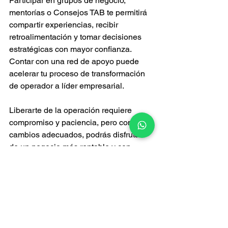
Participar en grupos de negocio, 
mentorías o Consejos TAB te permitirá 
compartir experiencias, recibir 
retroalimentación y tomar decisiones 
estratégicas con mayor confianza. 
Contar con una red de apoyo puede 
acelerar tu proceso de transformación 
de operador a líder empresarial.
Liberarte de la operación requiere 
compromiso y paciencia, pero con los 
cambios adecuados, podrás disfrutar 
de un negocio más rentable y con 
mayor capacidad de crecimiento.
En nuestro próximo blog hablaremos 
sobre cómo participar en un Consejo 
TAB puede ayudarte a salir de la 
operación y tomar decisiones 