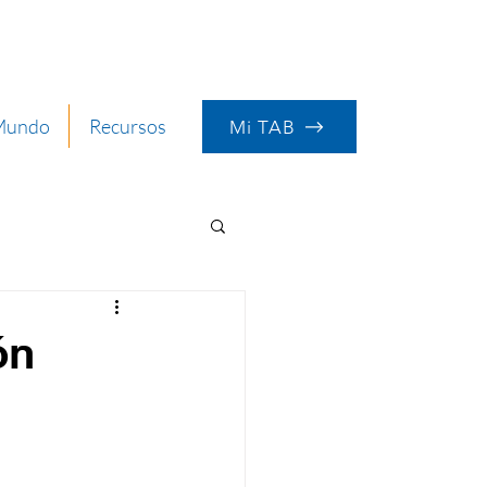
 Mundo
Recursos
Mi TAB
ón