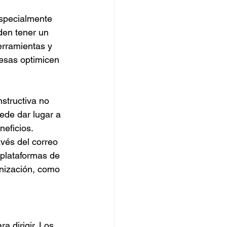
especialmente 
den tener un 
erramientas y 
resas optimicen 
structiva no 
ede dar lugar a 
eficios. 
vés del correo 
 plataformas de 
nización, como 
 dirigir. Los 