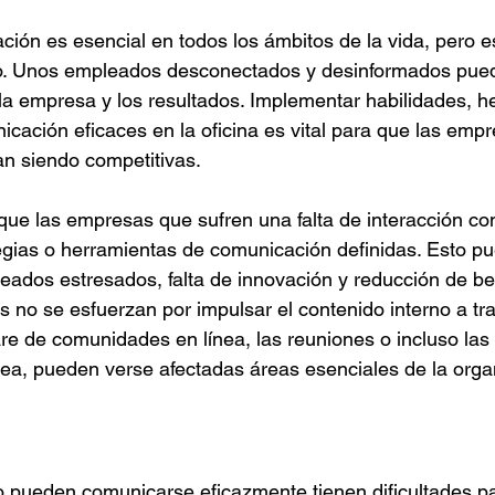
ón es esencial en todos los ámbitos de la vida, pero 
ajo. Unos empleados desconectados y desinformados pue
n la empresa y los resultados. Implementar habilidades, h
icación eficaces en la oficina es vital para que las emp
an siendo competitivas.
ue las empresas que sufren una falta de interacción con
gias o herramientas de comunicación definidas. Esto pu
ados estresados, falta de innovación y reducción de ben
no se esfuerzan por impulsar el contenido interno a tra
ware de comunidades en línea, las reuniones o incluso las
ea, pueden verse afectadas áreas esenciales de la orga
o pueden comunicarse eficazmente tienen dificultades para