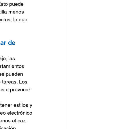
Esto puede 
tilla menos 
ctos, lo que 
ar de 
jo, las 
rtamientos 
res pueden 
 tareas. Los 
es o provocar 
ener estilos y 
eo electrónico 
enos eficaz 
icación 