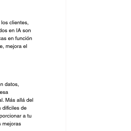
los clientes, 
dos en IA son 
as en función 
e, mejora el 
n datos, 
esa 
. Más allá del 
difíciles de 
orcionar a tu 
s mejoras 