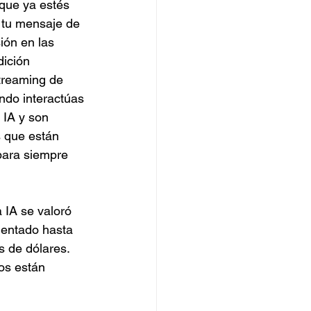
que ya estés 
 tu mensaje de 
ión en las 
ición 
streaming de 
do interactúas 
 IA y son 
 que están 
para siempre 
 IA se valoró 
mentado hasta 
s de dólares.
os están 