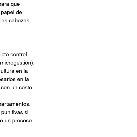
para que 
 papel de 
rias cabezas 
cto control 
microgestión). 
ltura en la 
sarios en la 
, con un coste 
partamentos. 
unitivas si 
de un proceso 