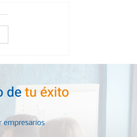
io de
tu éxito
or empresarios