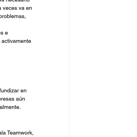
a veces va en 
 problemas, 
s e 
r activamente 
fundizar en 
presas aún 
almente.
ñala Teamwork, 