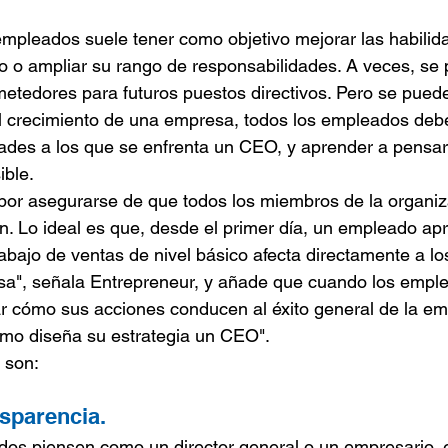
 empleados suele tener como objetivo mejorar las habili
o o ampliar su rango de responsabilidades. A veces, se 
tedores para futuros puestos directivos. Pero se pued
el crecimiento de una empresa, todos los empleados de
dades a los que se enfrenta un CEO, y aprender a pensar
ible.
por asegurarse de que todos los miembros de la organiz
. Lo ideal es que, desde el primer día, un empleado apr
abajo de ventas de nivel básico afecta directamente a los
sa", señala Entrepreneur, y añade que cuando los empl
r cómo sus acciones conducen al éxito general de la em
mo diseña su estrategia un CEO".
 son:
nsparencia.
dos piensen como un director general o un empresario, 