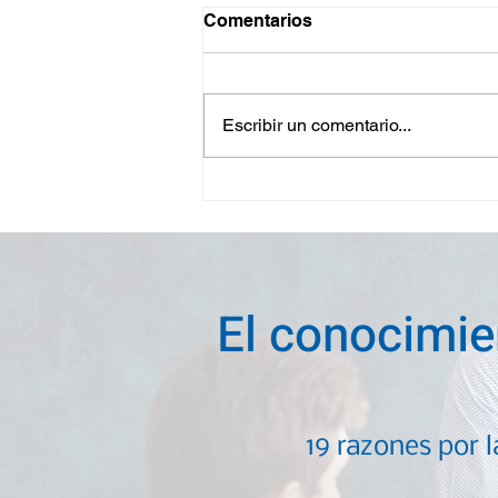
Comentarios
Escribir un comentario...
Cómo es realmente la
rutina semanal de un buen
director
El conocimie
19 razones por 