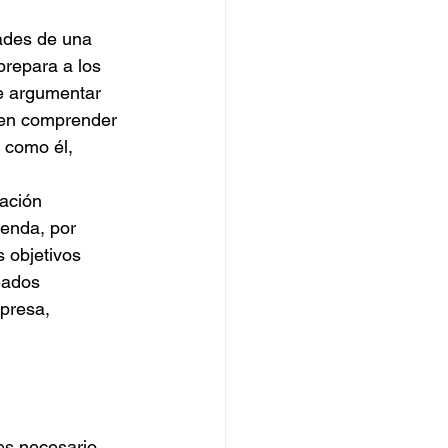
dades de una 
prepara a los 
e argumentar 
ben comprender 
 como él, 
ación 
enda, por 
 objetivos 
eados 
presa, 
es necesario 