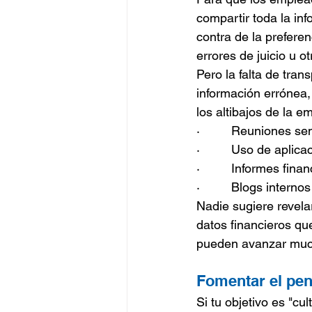
compartir toda la in
contra de la prefere
errores de juicio u o
Pero la falta de tra
información errónea,
los altibajos de la 
·         Reuniones s
·         Uso de aplic
·         Informes fin
·         Blogs inter
Nadie sugiere revela
datos financieros qu
pueden avanzar much
Fomentar el pe
Si tu objetivo es "c