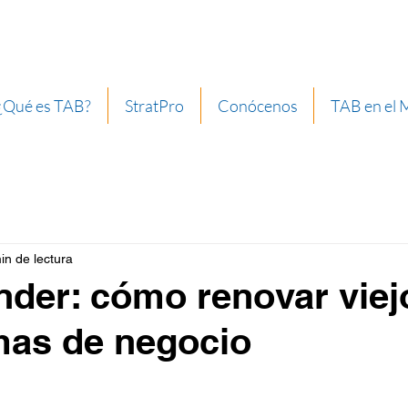
¿Qué es TAB?
StratPro
Conócenos
TAB en el
in de lectura
der: cómo renovar viej
mas de negocio