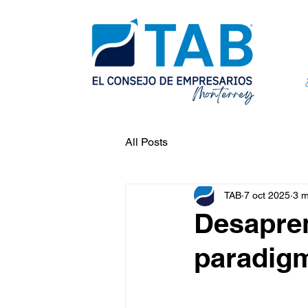
All Posts
TAB
7 oct 2025
3 m
Desapren
paradig