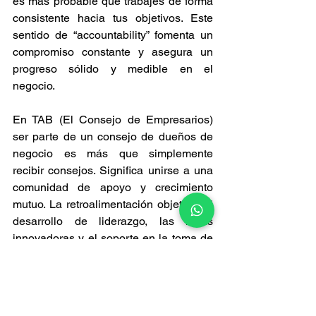
es más probable que trabajes de forma 
consistente hacia tus objetivos. Este 
sentido de “accountability” fomenta un 
compromiso constante y asegura un 
progreso sólido y medible en el 
negocio.
En TAB (El Consejo de Empresarios) 
ser parte de un consejo de dueños de 
negocio es más que simplemente 
recibir consejos. Significa unirse a una 
comunidad de apoyo y crecimiento 
mutuo. La retroalimentación objetiva, el 
desarrollo de liderazgo, las ideas 
innovadoras y el soporte en la toma de 
decisiones son solo algunas de las 
razones por las que muchos 
empresarios encuentran en nuestra 
organización un motor fundamental 