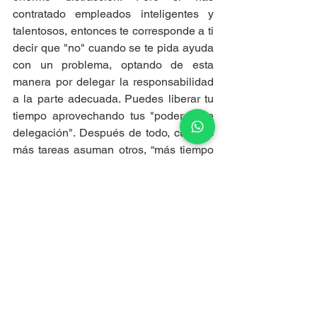
contratado empleados inteligentes y 
talentosos, entonces te corresponde a ti 
decir que "no" cuando se te pida ayuda 
con un problema, optando de esta 
manera por delegar la responsabilidad 
a la parte adecuada. Puedes liberar tu 
tiempo aprovechando tus "poderes de 
delegación". Después de todo, cuantas 
más tareas asuman otros, “más tiempo 
tendrás para mantener tu enfoque justo 
donde debería estar: 
en hacer crecer el 
negocio”.
Desafortunadamente, hoy en día 
algunas distracciones son inevitables al 
momento de hacer negocios; pero 
también está a tu alcance minimizar 
estas distracciones para cumplir con 
una mayor cantidad de trabajo.