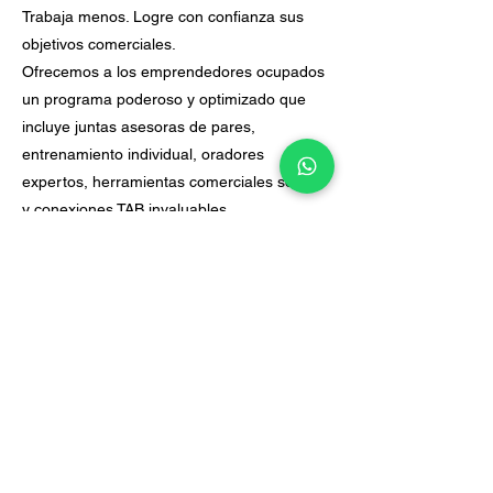
Trabaja menos. Logre con confianza sus
objetivos comerciales.
Ofrecemos a los emprendedores ocupados
un programa poderoso y optimizado que
incluye juntas asesoras de pares,
entrenamiento individual, oradores
expertos, herramientas comerciales sólidas
y conexiones TAB invaluables.
¿Por qué hacerlo solo cuando te enfrentas
a decisiones importantes y desafiantes,
especialmente en tiempos de incertidumbre
económica? Los miembros de las juntas
directivas de TAB obtienen una mejor
valoración y satisfacción de sus negocios, y
crecen 2,5 veces más rápido que el
promedio nacional.
DESCARGAR