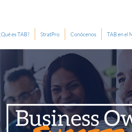
¿Qué es TAB?
StratPro
Conócenos
TAB en el