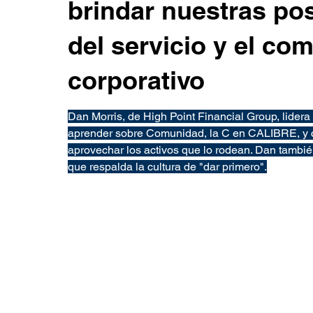
brindar nuestras pos
del servicio y el c
corporativo
Dan Morris, de High Point Financial Group, lidera 
aprender sobre Comunidad, la C en CALIBRE, y c
aprovechar los activos que lo rodean. Dan también
que respalda la cultura de "dar primero".