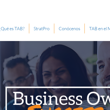
¿Qué es TAB?
StratPro
Conócenos
TAB en el