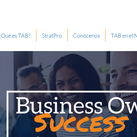
¿Qué es TAB?
StratPro
Conócenos
TAB en el