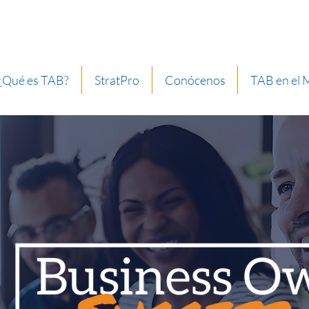
¿Qué es TAB?
StratPro
Conócenos
TAB en el