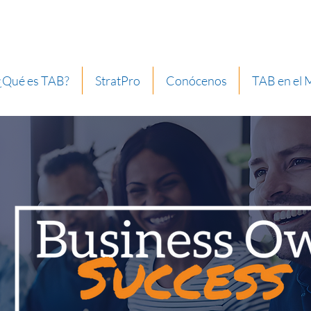
¿Qué es TAB?
StratPro
Conócenos
TAB en el