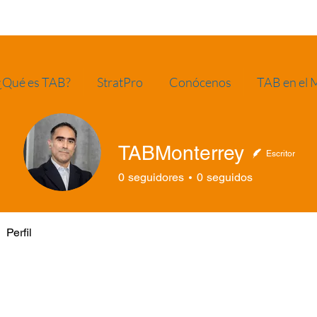
¿Qué es TAB?
StratPro
Conócenos
TAB en el
TABMonterrey
Escritor
0
seguidores
0
seguidos
Perfil