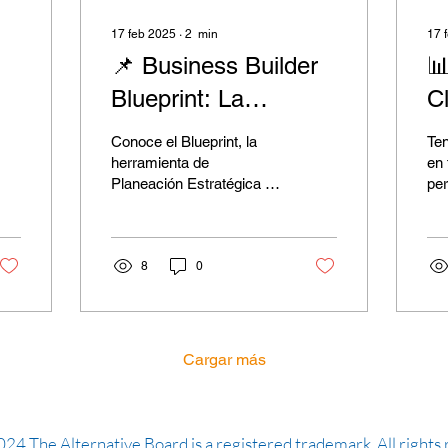
17 feb 2025
∙
2
min
17 
📌 Business Builder

Blueprint: La
Cl
Herramienta que
N
Conoce el Blueprint, la
Ten
Todo Dueño de
P
herramienta de
en 
Planeación Estratégica de
per
Negocio Necesita
TAB que te ayudará a
est
llevar a tu negocio al
Co
siguiente nivel.
Ind
8
0
De
Cargar más
24 The Alternative Board is a registered trademark. All rights 