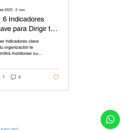
feb 2025
∙
2
min
 6 Indicadores
ave para Dirigir tu
egocio con
er indicadores clave
recisión 🚀
tu organización te
mitirá monitorear su
ado y dirección.
noce algunas
icadores Clave de
sempeño
7
0
reserved.