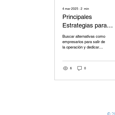
4 mar 2025
∙
2
min
Principales
Estrategias para
Salirte de la
Buscar alternativas como
Operación
empresarios para salir de
la operación y dedicar
tiempo a la estrategia es
crucial, aprende cómo
6
0
© 20