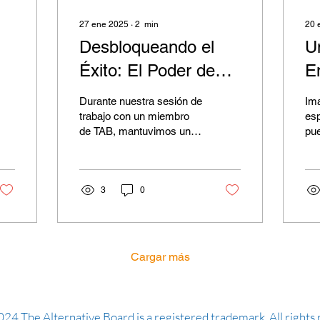
27 ene 2025
∙
2
min
20 
Desbloqueando el
U
Éxito: El Poder de
E
ta
una Visión Clara en
a
Durante nuestra sesión de
Ima
los Negocios
d
trabajo con un miembro
esp
de TAB, mantuvimos una
pue
t
conversación interesante
ret
sobre la importancia de
n
tam
tener una visión...
prá
3
0
Cargar más
24 The Alternative Board is a registered trademark. All rights 