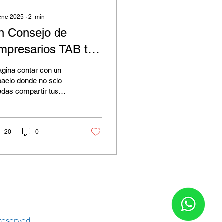
ene 2025
∙
2
min
n Consejo de
mpresarios TAB te
yudará a tomar
gina contar con un
ecisiones que
acio donde no solo
das compartir tus
ransformen tu
os empresariales, sino
egocio
bién recibir consejos
cticos y...
20
0
reserved.