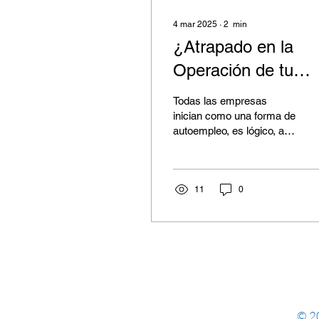
4 mar 2025
∙
2
min
¿Atrapado en la
Operación de tu
Negocio? Esto Limi
Todas las empresas
tu Crecimiento
inician como una forma de
autoempleo, es lógico, al
inicio tenemos que ser
parte de gran muchos de
los procesos de la...
11
0
© 20