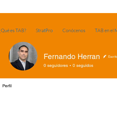
¿Qué es TAB?
StratPro
Conócenos
TAB en el
Fernando Herran
Escrit
0
seguidores
0
seguidos
Perfil