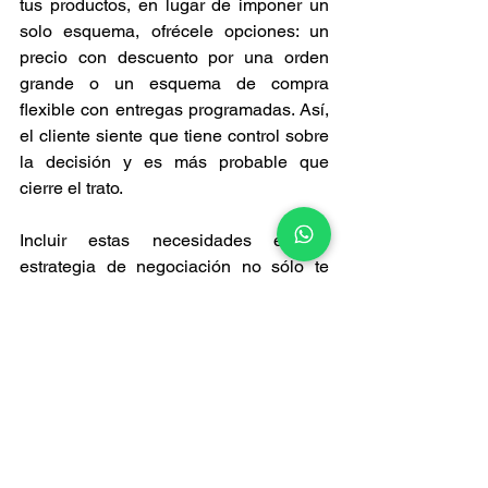
tus productos, en lugar de imponer un 
solo esquema, ofrécele opciones: un 
precio con descuento por una orden 
grande o un esquema de compra 
flexible con entregas programadas. Así, 
el cliente siente que tiene control sobre 
la decisión y es más probable que 
cierre el trato. 
Incluir estas necesidades en tu 
estrategia de negociación no sólo te 
ayudará a cerrar más tratos, sino que 
también fortalecerá tus relaciones 
comerciales a largo plazo. 
¡Ponlas en práctica y notarás la 
diferencia! 