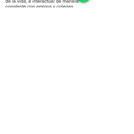
de la vida, e interactuar de manera 
constante con amigos y colegas. 
Asimismo, puedes mejorar tu propio 
cuidado personal aprendiendo de lo 
que hacen los demás para cuidarse a 
sí mismos.
Ver todo
Entradas recientes