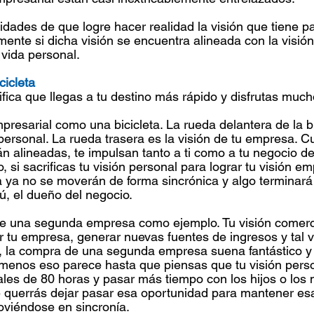
lidades de que logre hacer realidad la visión que tiene p
ente si dicha visión se encuentra alineada con la visión
vida personal.
cicleta
nifica que llegas a tu destino más rápido y disfrutas much
presarial como una bicicleta. La rueda delantera de la bi
 personal. La rueda trasera es la visión de tu empresa. 
án alineadas, te impulsan tanto a ti como a tu negocio 
, si sacrificas tu visión personal para lograr tu visión emp
ta ya no se moverán de forma sincrónica y algo terminará 
ú, el dueño del negocio.
 una segunda empresa como ejemplo. Tu visión comercia
 tu empresa, generar nuevas fuentes de ingresos y tal v
, la compra de una segunda empresa suena fantástico y
menos eso parece hasta que piensas que tu visión perso
es de 80 horas y pasar más tiempo con los hijos o los n
 querrás dejar pasar esa oportunidad para mantener es
oviéndose en sincronía.