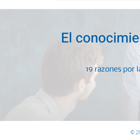
rutina semanal de un buen
director
El conocimie
19 razones por 
© 20