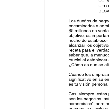
COLA
CEO 
DESA
Los dueños de negoc
encaminados a admini
$5 millones en vent
objetivo, es importa
hecho de establecer 
alcanzar los objetiv
receta para el verda
saber que, a menudo,
crucial al establece
¿Cómo es que se alin
Cuando los empresar
significativo en su e
es tu visión personal
Casi siempre, estas 
son los negocios, as
comerciales"; pero e
personal y el éxito 