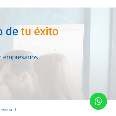
io de
tu éxito
or empresarios
reserved.