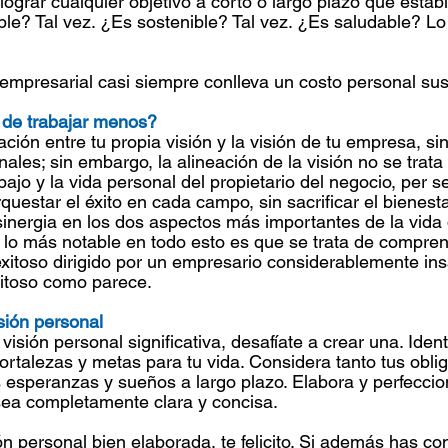
lograr cualquier objetivo a corto o largo plazo que estab
le? Tal vez. ¿Es sostenible? Tal vez. ¿Es saludable? L
n empresarial casi siempre conlleva un costo personal sus
 de trabajar menos?
ción entre tu propia visión y la visión de tu empresa, sin
ales; sin embargo, la alineación de la visión no se trata
abajo y la vida personal del propietario del negocio, per s
rquestar el éxito en cada campo, sin sacrificar el bienesta
 sinergia en los dos aspectos más importantes de la vida
 lo más notable en todo esto es que se trata de compren
exitoso dirigido por un empresario considerablemente ins
xitoso como parece.
sión personal
visión personal significativa, desafíate a crear una. Identi
fortalezas y metas para tu vida. Considera tanto tus obli
 esperanzas y sueños a largo plazo. Elabora y perfeccio
sea completamente clara y concisa.
ón personal bien elaborada, te felicito. Si además has co