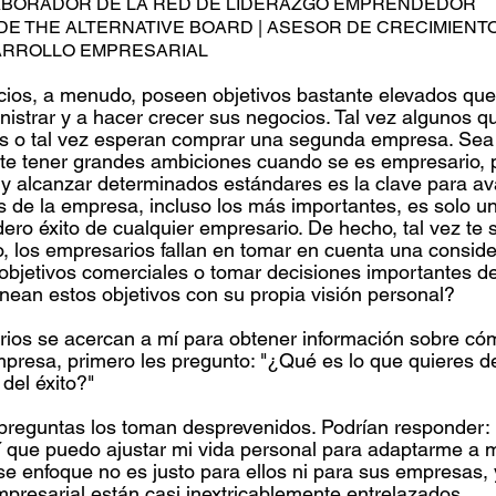
BORADOR DE LA RED DE LIDERAZGO EMPRENDEDOR
DE THE ALTERNATIVE BOARD | ASESOR DE CRECIMIENTO
RROLLO EMPRESARIAL
ios, a menudo, poseen objetivos bastante elevados que
strar y a hacer crecer sus negocios. Tal vez algunos qui
as o tal vez esperan comprar una segunda empresa. Sea 
nte tener grandes ambiciones cuando se es empresario, p
y alcanzar determinados estándares es la clave para av
os de la empresa, incluso los más importantes, es solo un
dero éxito de cualquier empresario. De hecho, tal vez te
 los empresarios fallan en tomar en cuenta una conside
r objetivos comerciales o tomar decisiones importantes de
ean estos objetivos con su propia visión personal?
ios se acercan a mí para obtener información sobre cóm
mpresa, primero les pregunto: "¿Qué es lo que quieres de
 del éxito?"
preguntas los toman desprevenidos. Podrían responder: 
í que puedo ajustar mi vida personal para adaptarme a m
se enfoque no es justo para ellos ni para sus empresas, y
empresarial están casi inextricablemente entrelazados.