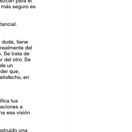
lezcan para el 
o más seguro es 
tancial.
 duda, tiene 
 realmente del 
e. Se trata de 
r del otro. Se 
 de un 
der que, 
atisfecho, en 
fica tus 
gaciones a 
na esa visión 
nstruido una 