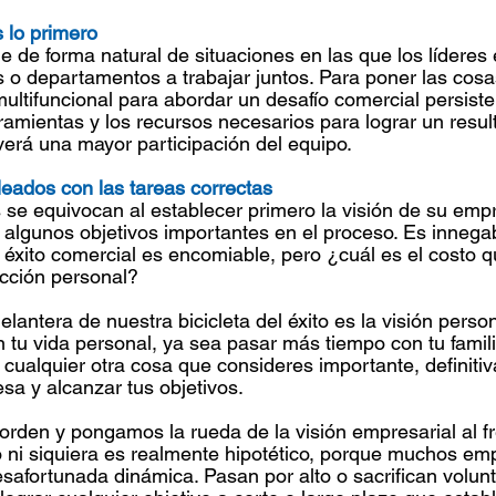
s lo primero
e de forma natural de situaciones en las que los líderes
 o departamentos a trabajar juntos. Para poner las cos
ultifuncional para abordar un desafío comercial persiste
ramientas y los recursos necesarios para lograr un result
erá una mayor participación del equipo.
eados con las tareas correctas
se equivocan al establecer primero la visión de su emp
 algunos objetivos importantes en el proceso. Es innega
éxito comercial es encomiable, pero ¿cuál es el costo q
acción personal?
lantera de nuestra bicicleta del éxito es la visión persona
tu vida personal, ya sea pasar más tiempo con tu familia,
 o cualquier otra cosa que consideres importante, definit
esa y alcanzar tus objetivos.
 orden y pongamos la rueda de la visión empresarial al f
ni siquiera es realmente hipotético, porque muchos emp
safortunada dinámica. Pasan por alto o sacrifican volun