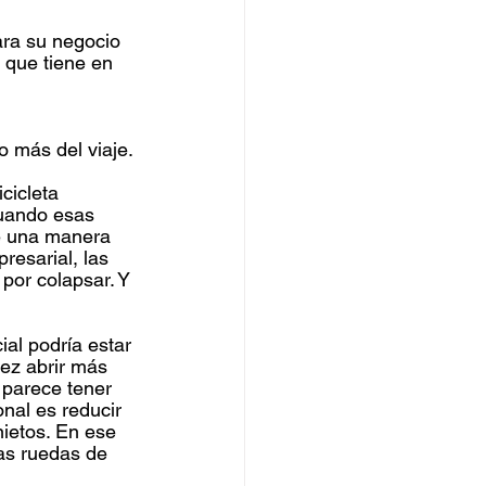
ara su negocio 
 que tiene en 
o más del viaje.
cicleta 
Cuando esas 
de una manera 
resarial, las 
por colapsar. Y 
l podría estar 
ez abrir más 
 parece tener 
nal es reducir 
ietos. En ese 
as ruedas de 