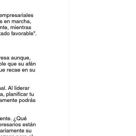
 empresariales 
as en marcha, 
nte, mientras 
ado favorable". 
resa aunque, 
ble que su afán 
ue recae en su 
l. Al liderar 
 planificar tu 
ivamente podrás 
rente. ¿Qué 
resarios están 
tariamente su 